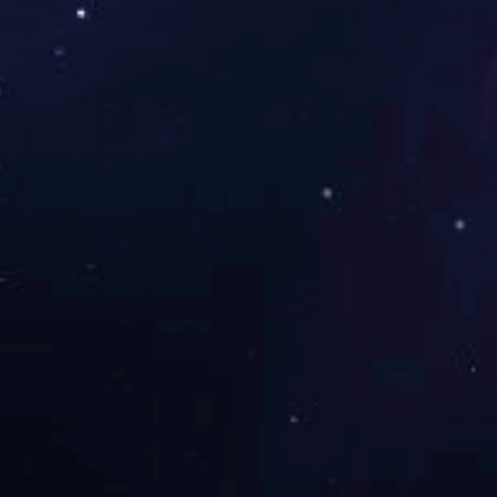
网站首页
乐动online(中国)
服务优
/
/