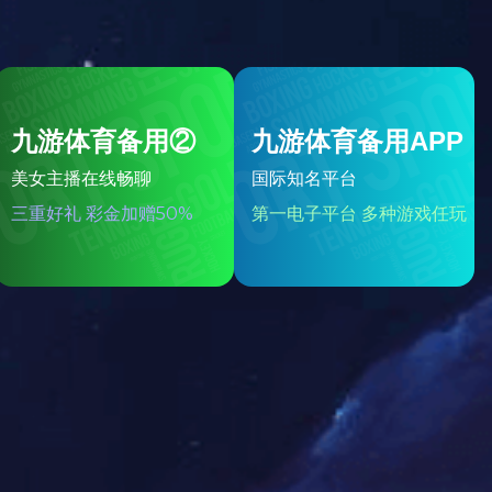
康锅炉电阻式真空热水锅炉
相同。锅炉的作用是将燃料的化学能转变为热能，并
足够数量和一定质量（汽温、汽压）的过热蒸汽，供
容量大、参数高、技术复杂、机械化和自动化水平
烧之前先制成煤粉，然后送入锅炉在炉膛中燃烧放
了解详情
集团有限公司工业沼气锅炉
公司工业沼气锅炉导热油电受热锅炉银晨锅炉集团有
管路畅通；c）严防水泵空转，引起设备磨损，启动水