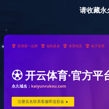
3
一
网站首页
乐动online(中国)
服
联系我们