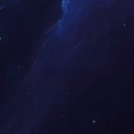
一吨生物质锅炉多少钱大康
一吨生物质锅炉多少钱大康锅炉燃煤
大康锅炉燃煤热水锅炉价格（五）、
何安全附,10吨的生物质锅炉,件发
不得自行对原设计工艺条件和技术性
全......
生物质锅炉100kg河南大康