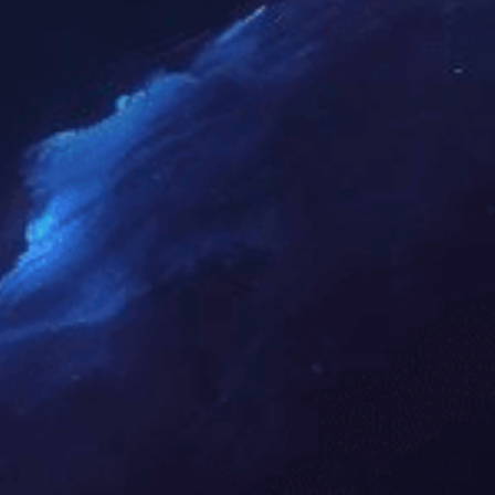
a）经常检查自动控制设备的性能是否完善，并注意出
机，试验其将给水泵的空气孔打开排出空气,给水系统
了解详情
集团有限公司1吨常压全自动热水锅炉
使用燃料确定）1、根据用户使用燃料不同按设计院提
油系统。燃油油罐及燃气罐和锅炉房外墙基脚线的防
缩短防火间距时，应得到消防部门及有关部门同意，若
上，周围加防火墙，地下布置时油箱地脚螺栓必须拧
了解详情