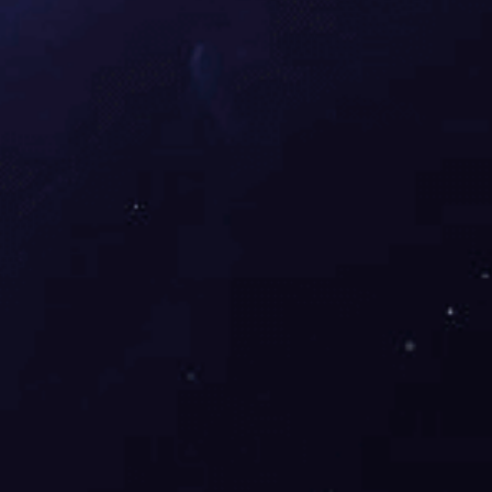
锅炉燃煤热水锅炉价格
热水锅炉价格,导热油锅炉改造一吨生物质锅炉多少钱
所有安全附件必须每六个月进行一次校验。运行中任
生故障或失灵，应立即降压停用检查；（六）、使用中
能作任何修改，更严禁超温、超压运行；（七）、安
了解详情
锅炉有限公司1.5吨立式热水锅炉